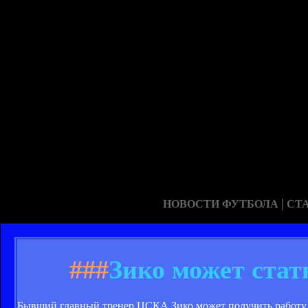
|
НОВОСТИ ФУТБОЛА
СТ
###
Зико может стат
Бывший главный тренер ЦСКА Зико может получить работу во