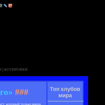
|
Ы
КОТИРОВКИ
Топ клубов
го»
###
мира
ст, который только вчера