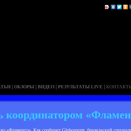
|
|
|
|
АТЬИ
ОБЗОРЫ
ВИДЕО
РЕЗУЛЬТАТЫ LIVE
КОНТАКТ
ь координатором «Фламен
 «Фламенго». Как сообщает Globosporte, бразильский специали