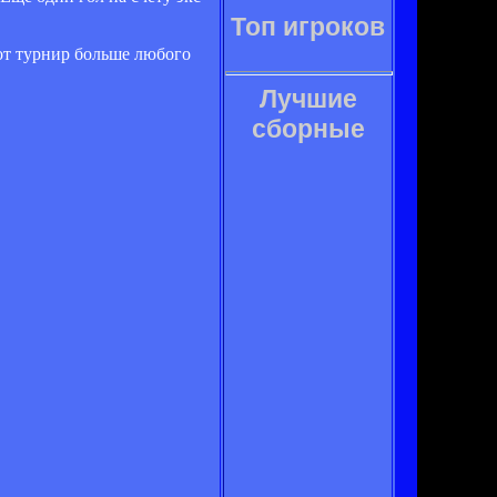
Топ игроков
от турнир больше любого
Лучшие
сборные