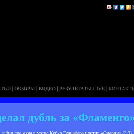
|
|
|
|
АТЬИ
ОБЗОРЫ
ВИДЕО
РЕЗУЛЬТАТЫ LIVE
КОНТАКТ
делал дубль за «Фламенго
ил два мяча в матче Кубка Гуанабара против «Оларии» (3:3). Е