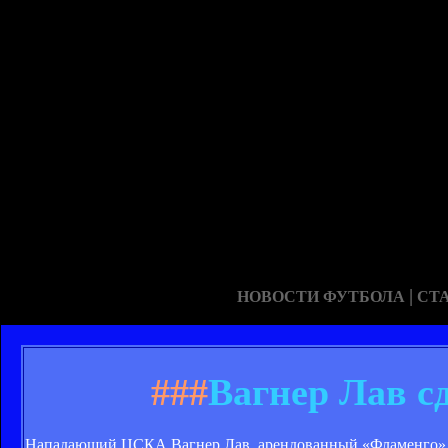
|
НОВОСТИ ФУТБОЛА
СТ
###
Вагнер Лав с
Нападающий ЦСКА Вагнер Лав, арендованный «Фламенго», заб