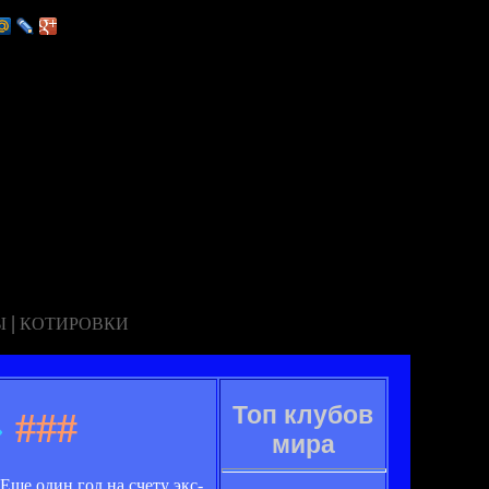
|
Ы
КОТИРОВКИ
Топ клубов
»
###
мира
ще один гол на счету экс-