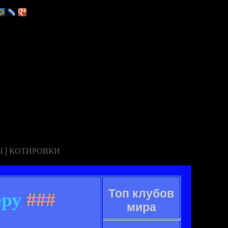
|
Ы
КОТИРОВКИ
Топ клубов
еру
###
мира