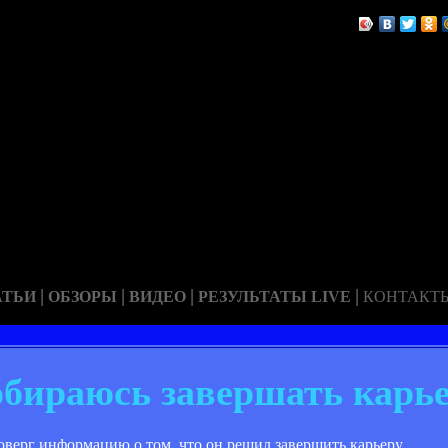
|
|
|
|
АТЬИ
ОБЗОРЫ
ВИДЕО
РЕЗУЛЬТАТЫ LIVE
КОНТАКТ
обираюсь завершать карь
верг информацию о том, что он решил завершить карьеру.