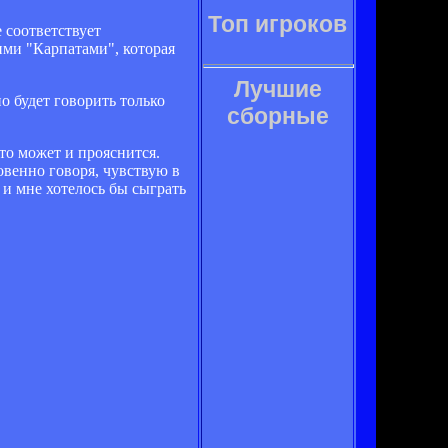
Топ игроков
 соответствует
ими "Карпатами", которая
Лучшие
о будет говорить только
сборные
-то может и прояснится.
овенно говоря, чувствую в
 и мне хотелось бы сыграть