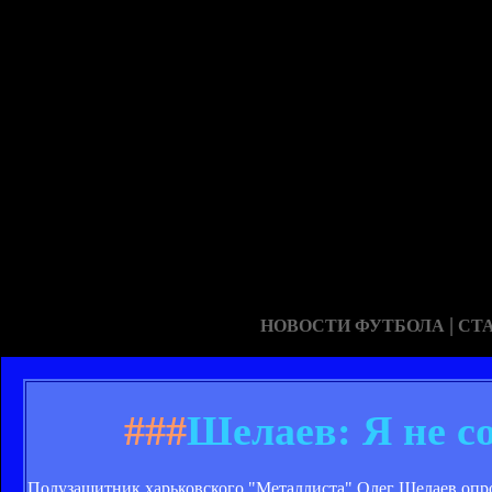
|
НОВОСТИ ФУТБОЛА
СТ
###
Шелаев: Я не с
Полузащитник харьковского "Металлиста" Олег Шелаев опро