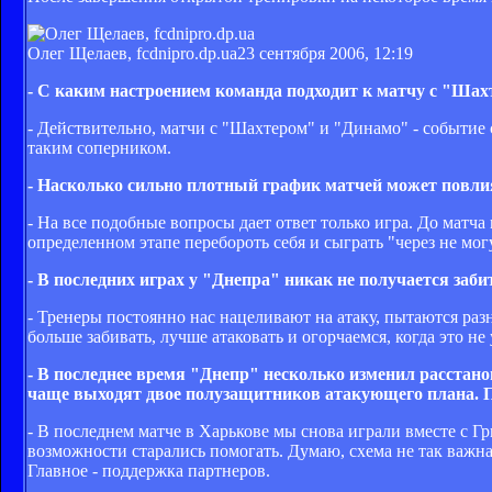
Олег Щелаев, fcdnipro.dp.ua
23 сентября 2006, 12:19
- С каким настроением команда подходит к матчу с "Ша
- Действительно, матчи с "Шахтером" и "Динамо" - событие с
таким соперником.
- Насколько сильно плотный график матчей может повлия
- На все подобные вопросы дает ответ только игра. До матча
определенном этапе перебороть себя и сыграть "через не мог
- В последних играх у "Днепра" никак не получается заби
- Тренеры постоянно нас нацеливают на атаку, пытаются раз
больше забивать, лучше атаковать и огорчаемся, когда это не 
- В последнее время "Днепр" несколько изменил расстано
чаще выходят двое полузащитников атакующего плана. П
- В последнем матче в Харькове мы снова играли вместе с Гри
возможности старались помогать. Думаю, схема не так важна,
Главное - поддержка партнеров.