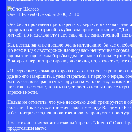
Олег Шелаев
08 декабря 2006, 21:10
Она была проведена при открытых дверях, и вызвала среди 
продиктована интригой в кубковом противостоянии с "Динам
матчей, но и сделала эту пару едва ли не единственной, где
Как всегда, занятие прошло очень интенсивно. За час с небо
Во всех видах двусторонок наблюдалась нешуточная борьба 
одном эпизоде жажда борьбы едва не вышла боком: Артем Ку
Вратарь завершил тренировку досрочно, но, к счастью, все о
- Настроение у команды хорошее, - сказал после тренировки 
удачно его завершить. Будем стараться, в первую очередь, о
матче, остаются равными. С другой командой это, возможно,
полагаю, не стоит уповать на усталость киевлян после игры
агрессивности.
Нельзя не отметить, что уже несколько дней тренируется в
болезни. Также сможет помочь своей команде Владимир Ез
и без потерь: сегодняшнюю тренировку пропустил простуди
После окончания занятия главный тренер "Днепра" Олег Про
предстоящем матче.