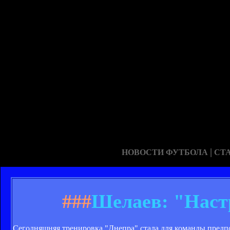
|
НОВОСТИ ФУТБОЛА
СТ
###
Шелаев: "Наст
Сегодняшняя тренировка "Днепра" стала для команды предп