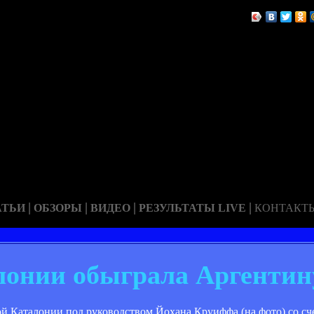
|
|
|
|
АТЬИ
ОБЗОРЫ
ВИДЕО
РЕЗУЛЬТАТЫ LIVE
КОНТАКТ
лонии обыграла Аргентин
 Каталонии под руководством Йохана Круиффа (на фото) со счет