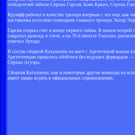
победителей забили Серхио Гарсия, Боян Кркич, Серхио Гонс
Круифф работал в качестве тренера впервые с тех пор, как он
наставника исполнял помощник главного тренера Эктор Э
Гарсия открыл счет в конце первого тайма. В начале второй
сократил разницу в счете, а на 70-й минуте Гонсалес реали
ответил Уртадо.
В состав сборной Каталонии на матч с Аргентиной вошли к
Аргентинцам пришлось обойтись без ведущих форвардов — Л
Серхио Агуэро.
Сборная Каталонии, как и некоторые другие команды из испа
имеет права играть в официальных соревнованиях.