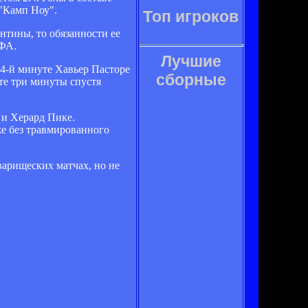
 "Камп Ноу".
Топ игроков
ентины, то обязанности ее
ИФА.
Лучшие
64-й минуте Хавьер Пасторе
сборные
уте три минуты спустя
 и Херард Пике.
е без травмированного
варищеских матчах, но не