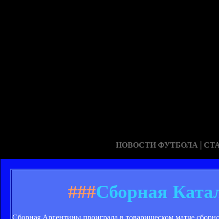
|
НОВОСТИ ФУТБОЛА
СТ
###
Сборная Ката
Сборная Аргентины проиграла в товарищеском матче сборной