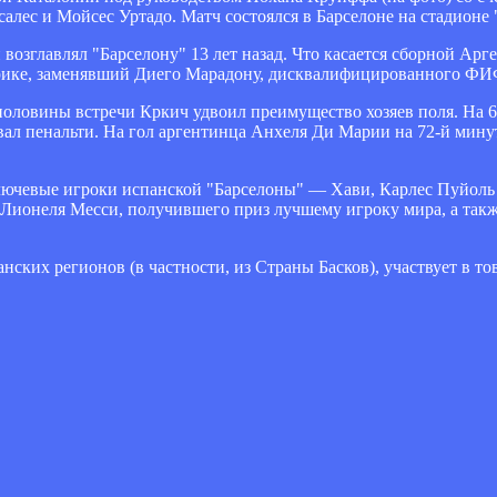
алес и Мойсес Уртадо. Матч состоялся в Барселоне на стадионе
 возглавлял "Барселону" 13 лет назад. Что касается сборной Арг
нрике, заменявший Диего Марадону, дисквалифицированного Ф
 половины встречи Кркич удвоил преимущество хозяев поля. На 
зовал пенальти. На гол аргентинца Анхеля Ди Марии на 72-й мин
лючевые игроки испанской "Барселоны" — Хави, Карлес Пуйоль
ионеля Месси, получившего приз лучшему игроку мира, а такж
нских регионов (в частности, из Страны Басков), участвует в то