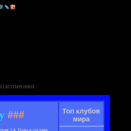
|
Ы
КОТИРОВКИ
Топ клубов
у
###
мира
ом 2:4. Голы в составе