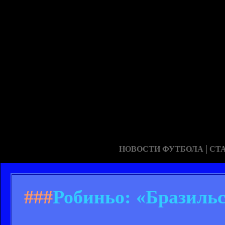
|
НОВОСТИ ФУТБОЛА
СТ
###
Робиньо: «Бразиль