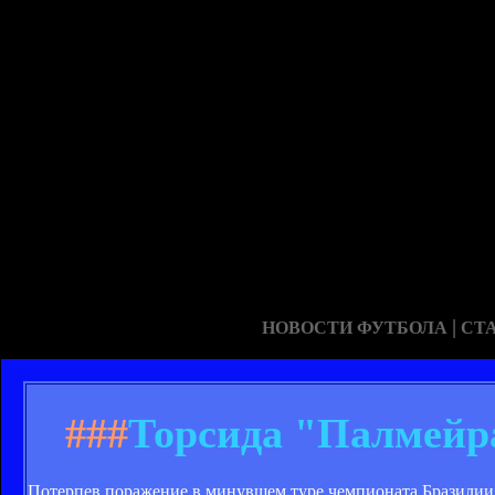
|
НОВОСТИ ФУТБОЛА
СТ
###
Торсида "Палмейра
Потерпев поражение в минувшем туре чемпионата Бразилии о