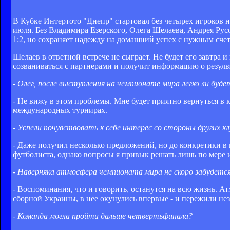
В Кубке Интертото "Днепр" стартовал без четырех игроков 
июля. Без Владимира Езерского, Олега Шелаева, Андрея Русо
1:2, но сохраняет надежду на домашний успех с нужным сче
Шелаев в ответной встрече не сыграет. Не будет его завтра и 
созваниваться с партнерами и получит информацию о резуль
- Олег, после выступления на чемпионате мира легко ли буд
- Не вижу в этом проблемы. Мне будет приятно вернуться в к
международных турнирах.
- Успели почувствовать к себе интерес со стороны других к
- Даже получил несколько предложений, но до конкретики в 
футболиста, однако вопросы я привык решать лишь по мере 
- Наверняка атмосфера чемпионата мира не скоро забудется.
- Воспоминания, что и говорить, останутся на всю жизнь. Ат
сборной Украины, в нее окунулись впервые - и пережили н
- Команда могла пройти дальше четвертьфинала?