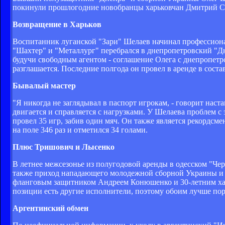
покинули прошлогодние новобранцы харьковчан Дмитрий 
Возвращение в Харьков
Воспитанник луганской "Зари" Шелаев начинал профессионал
"Шахтер" и "Металлург" перебрался в днепропетровский "Дн
будучи свободным агентом - соглашение Олега с днепропетр
разглашается. Последние полгода он провел в аренде в сост
Бывалый мастер
"Я никогда не заглядывал в паспорт игрокам, - говорит наста
двигается и справляется с нагрузками. У Шелаева проблем с
провел 35 игр, забив один мяч. Он также является рекордсме
на поле 346 раз и отметился 34 голами.
Плюс Тришович и Лысенко
В летнее межсезонье из полугодовой аренды в одесском "Ч
также приход нападающего молодежной сборной Украины и к
фланговым защитником Андреем Конюшенко и 30-летним ха
позиции есть другие исполнители, поэтому обоим лучше пораб
Аргентинский обмен