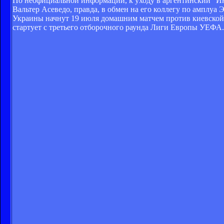
По неофициальной информации, к уходу в аргентинский "И
Вальтер Асеведо, правда, в обмен на его коллегу по амплуа
Украины начнут 19 июля домашним матчем против киевской
стартует с третьего отборочного раунда Лиги Европы УЕФА.