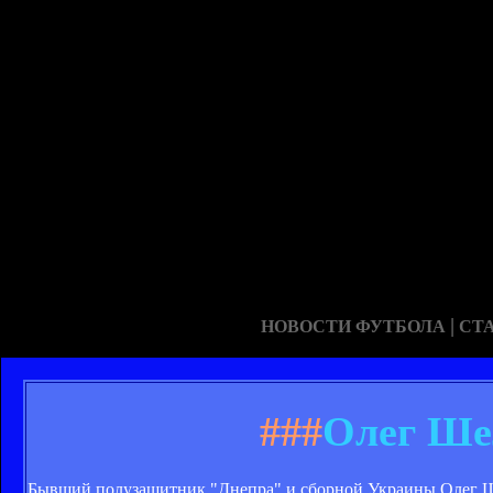
|
НОВОСТИ ФУТБОЛА
СТ
###
Олег Ше
Бывший полузащитник "Днепра" и сборной Украины Олег Шел