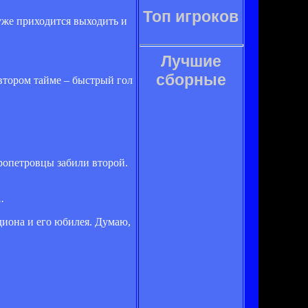
Топ игроков
 уже приходится выходить и
Лучшие
сборные
 втором тайме – быстрый гол
пропетровцы забили второй.
.
адиона и его юбилея. Думаю,