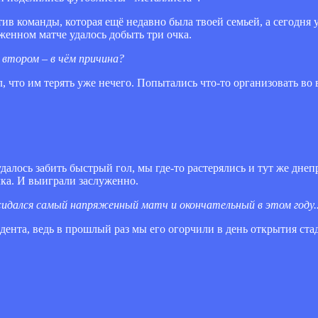
ив команды, которая ещё недавно была твоей семьей, а сегодня
женном матче удалось добыть три очка.
 втором – в чём причина?
л, что им терять уже нечего. Попытались что-то организовать во
алось забить быстрый гол, мы где-то растерялись и тут же дне
чка. И выиграли заслуженно.
ожидался самый напряженный матч и окончательный в этом году..
идента, ведь в прошлый раз мы его огорчили в день открытия ст