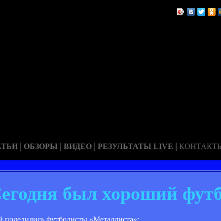
|
|
|
|
АТЬИ
ОБЗОРЫ
ВИДЕО
РЕЗУЛЬТАТЫ LIVE
КОНТАКТ
егодня был хороший фут
й поделились футболисты «Металлиста»: