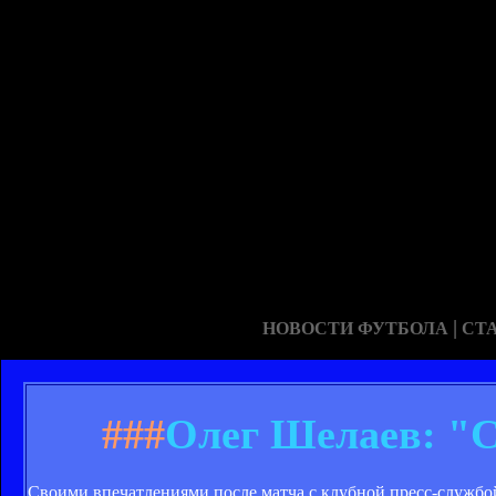
|
НОВОСТИ ФУТБОЛА
СТ
###
Олег Шелаев: "С
Своими впечатлениями после матча с клубной пресс-службо