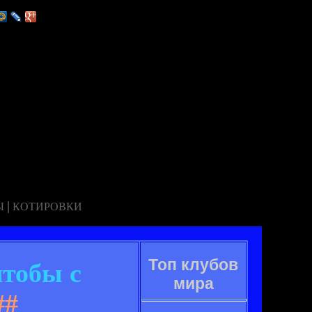
|
Ы
КОТИРОВКИ
Топ клубов
чтобы с
мира
##