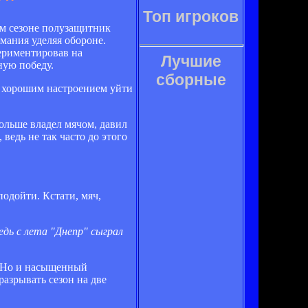
Топ игроков
м сезоне полузащитник
мания уделяя обороне.
ериментировав на
Лучшие
ную победу.
сборные
 с хорошим настроением уйти
больше владел мячом, давил
ведь не так часто до этого
подойти. Кстати, мяч,
едь с лета "Днепр" сыграл
о. Но и насыщенный
разрывать сезон на две