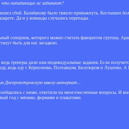
м, что нападающие не забивают?
изошел сбой. Балабанову было тяжело привыкнуть. Костышин бо
азарете. Да и у команды случались перепады.
льный соперник, которого можно считать фаворитом группы. Ар
танут быть для нас загадкою.
у, ведь тренеры дали нам индивидуальные задания. Если получит
нду, ведь еду с Кернозенко, Полтавцом, Билозором и Луценко. А
тив Днепропетровскую школу-интернат...
м пообщались с ними, ответили на многочисленные вопросы. И ко
овый год с мячами, формами и плакатами.