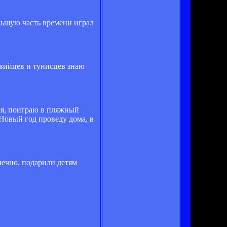
льшую часть времени играл
авийцев и тунисцев знаю
ся, поиграю в пляжный
 Новый год проведу дома, в
нечно, подарили детям