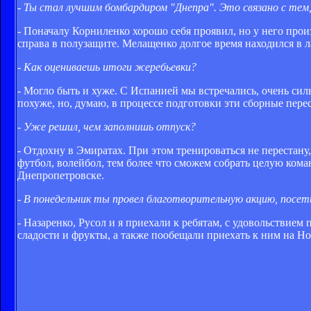
- Ты стал лучшим бомбардиром "Днепра". Это связано с те
- Поначалу Корниленко хорошо себя проявил, но у него про
справа в полузащите. Мелащенко долгое время находился в л
- Как оцениваешь итоги жеребьевки?
- Могло быть и хуже. С Испанией мы встречались, очень си
похуже, но, думаю, в процессе подготовки эти сборные перес
- Уже решил, чем заполнишь отпуск?
- Отдохну в Эмиратах. При этом тренироваться не перестан
футбол, волейбол, тем более что сможем собрать целую кома
Днепропетровске.
- В понедельник ты провел благотворительную акцию, посе
- Назаренко, Русол и я приехали к ребятам, с удовольствие
сладости и фрукты, а также пообещали приехать к ним на Н