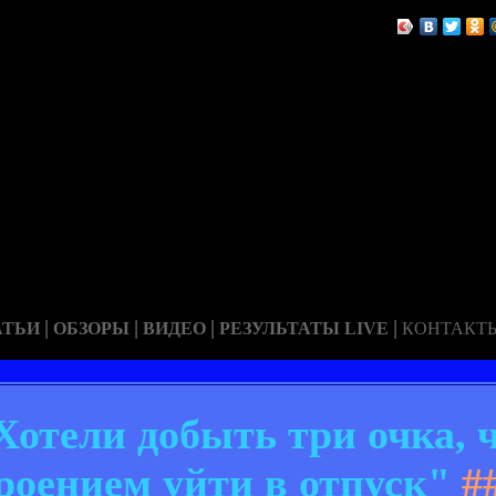
|
|
|
|
АТЬИ
ОБЗОРЫ
ВИДЕО
РЕЗУЛЬТАТЫ LIVE
КОНТАКТ
отели добыть три очка, 
роением уйти в отпуск"
#