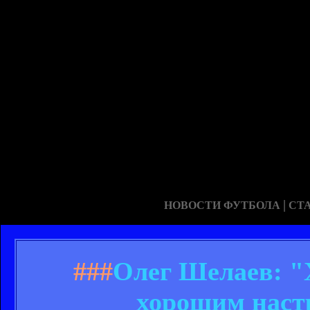
|
НОВОСТИ ФУТБОЛА
СТ
###
Олег Шелаев: "Х
хорошим наст