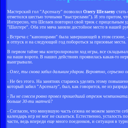
Мастерский гол "Арсеналу" позволил
Олегу Шелаеву
стать
отметился шестью точными "выстрелами"). И это притом, ч
Интересно, что Шелаев повторил свой трюк с прицельным у
"Шахтере". Оба эти мяча заняли достойное место в нашей р
- Встреча с "канонирами" была завершающей в этом сезоне, 
в отпуск и на следующий год побороться за призовые места.
В первом тайме мы контролировали ход игры, все складывало
на наши ворота. В наших действиях проявилась какая-то нерв
выигрывали.
- Олег, ты снова забил дальним ударом. Вероятно, серьезн
- Не без этого. На занятиях стараюсь уделять этому повышенн
который забил "Арсеналу", был, как говорится, не из разряд
- Ты не совсем ровно провел прошедший отрезок чемпионата
больше 30-ти матчей?
- Согласен, что минувшую часть сезона не можем занести се
календарь игр не мог не сказаться. Естественно, усталость п
части, ведь впереди еще много поединков, и ситуация в тур