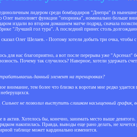
 единоличным лидером среди бомбардиров "Днепра" (в нынешне
то Олег выполняет функции "опорника", номинально больше вни
даром издали во втором домашнем матче подряд, сначала поэксп
убрике "Лучший гол тура". А последний принес столь долгождан
- сказал Олег Шелаев. - Поэтому хотели добыть три очка, чтобы
сь для нас благоприятно, а вот после перерыва уже "Арсенал" 
озность. Почему так случилось? Наверное, хотели удержать счет, 
о отрабатываешь данный элемент на тренировках?
ое внимание, тем более что близко к воротам мне редко удается 
а неберущихся.
. Сильнее не позволил выступить слишком насыщенный график, в
бе в актив. Хотелось бы, конечно, занимать место выше девятог
орядком накопилась. Правда, выводы еще рано делать, не хочется 
нирной таблице может кардинально изменится.