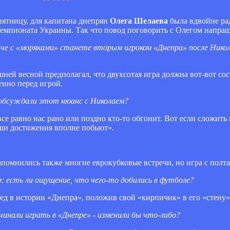
ятницу, для капитана днепрян
Олега Шелаева
была вдвойне рад
емпионата Украины. Так что повод поговорить с Олегом напраш
атче с «моряками» станете вторым игроком «Днепра» после Нико
ей весной предполагал, что двухсотая игра должна вот-вот сост
енно перед игрой.
 обсуждали этот нюанс с Николаем?
 все равно нас рано или поздно кто-то обгонит. Вот если сложить
наши достижения вполне побьют».
помнились также многие еврокубковые встречи, но игра с полта
р: есть ли ощущение, что чего-то добились в футболе?
 след в истории «Днепра», положив свой «кирпичик» в его «стену»
ачинали играть в «Днепре» - изменили бы что-либо?