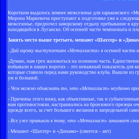
Коротким выдалось зимнее межсезонье для харьковского «Ме
Мирона Маркевича приступают к подготовке уже к следую
межсезонье, предпочел заморскому отдыху пребывание в круг
находящийся в Луганске. Об осенней части чемпионата и пл
Занять место выше третьего, мешают «Шахтер» и «Дина
- Дай оценку выступлениям «Металлиста» в осенней части
-Думаю, нам грех жаловаться на осеннюю часть. Единственное
побывали в наших воротах – это неважный показатель для ко
которые ставило перед нами руководство клуба. Вышли из г
уж и большой.
- Чем можно объяснить то, что «Металлист» неудачно пров
- Причины этого вижу, как объективные, так и субъективные
нам противостояли, настраивались на бронзового призера оч
прежде всего, за счет большого желания и запредельной сам
- Все уже привыкли к тому, что «Металлист» занимает св
- Мешают «Шахтер» и «Динамо» (смеется – авт)