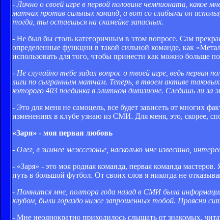
- Лично о своей игре в первой половине чемпионата, какое 
матчах против сильных команд, а вот со слабыми он исполь
тогда, ты остаешься на скамейке запасных.
- Не был бы столь категоричным в этом вопросе. Сам прекрас
определенные функции в такой сильной команде, как «Металл
использовать для того, чтобы принести как можно больше по
- Не случайно тебе задал вопрос о твоей игре, ведь первая 
лиги по сыгранным матчам. Теперь, в твоем активе таковых
которого 403 поединка в элитном дивизионе. Следишь ли за
- Это для меня не самоцель, все будет зависеть от многих ф
изменениях в клубе узнаю из СМИ. Для меня, это, скорее, с
«Заря» - моя первая любовь
- Олег, в зимнее межсезонье, насколько мне известно, интере
- «Заря» - это моя родная команда, первая команда мастеров.
путь в большой футбол. От своих слов я никогда не отказыва
- Помнится мне, полтора года назад в СМИ была информаци
клубом, были гораздо ниже запрошенных тобой. Проясни сит
- Мне неоднократно приходилось слышать от знакомых, читать