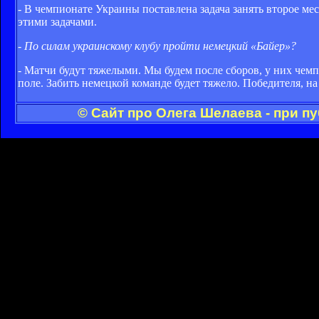
- В чемпионате Украины поставлена задача занять второе ме
этими задачами.
- По силам украинскому клубу пройти немецкий «Байер»?
- Матчи будут тяжелыми. Мы будем после сборов, у них чемпи
поле. Забить немецкой команде будет тяжело. Победителя, на 
© Сайт про Олега Шелаева - при п