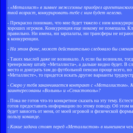
- «Металлист» в зимнее межсезонье приобрел аргентинског
твой возраст, конкурировать тебе с ним будет нелегко.
- Прекрасно понимаю, что мне будет тяжело с ним конкуриро
хороших игроков. Конкуренция еще никому не помешала. Кл
правильно. Ни имена, ни зарпалаты, ни трансферы не играют
к конкуренции.
- На этом фоне, может действительно следовало бы сменить
- Таких мыслей даже не возникало. А если бы возникли, тог
тренерскому штабу «Металлиста», а дальше видно будет. В сл
место и доиграть там до футбольной пенсии проще всего, но
«Металлисте», то придется искать другие варианты трудоуст
- Скоро у тебя заканчивается контракт с «Металлистом». 
заинтересованы «Волынь» и «Севастополь»?
- Пока не готов что-то конкретное сказать на эту тему. Естес
готов предоставить информацию по этому поводу. Об этом ко
будет зависеть от меня, от моей игровой и физической форм
пользу команде.
- Какие задачи стоят перед «Металлистом» в нынешнем че