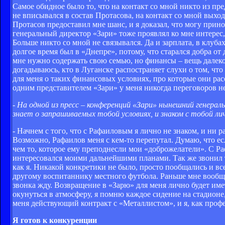
Самое обидное было то, что на контакт со мной никто из пр
не вписывался в состав Протасова, на контакт со мной выхо
Протасов предоставил мне шанс, и я доказал, что могу при
генеральный директор «Зари» тоже проявлял ко мне интерес, 
Больше никто со мной не связывался. Да и зарплата, в клубах
долгое время был в «Днепре», потому, что старался добра от
мне нужно содержать свою семью, но финансы – вещь далеко 
догадываюсь, кто в Луганске распостраняет слухи о том, что
для меня о таких финансовых условиях, про которые они рас
одним представителем «Зари» у меня никогда переговоров н
-
На одной из пресс – конференций «Зари» нынешний генерал
знает о запрашиваемых тобой условиях, и знаком с тобой л
- Начнем с того, что с Рафаиловым я лично не знаком, и ни ра
Возможно, Рафаилов меня с кем-то перепутал. Думаю, что ес
чем то, которое ему преподнесли мои «доброжелатели». С Ра
интересовался моими дальнейшими планами. Так же звонил то
как я. Никакой конкретики не было, просто пообщались и в
другому воспитаннику местного футбола. Раньше мне вообще
звонка жду. Возвращение в «Зарю» для меня лично будет име
окунуться в атмосферу, я помню каждое сидение на стадионе
меня действующий контракт с «Металлистом», и я, как профе
Я готов к конкуренции