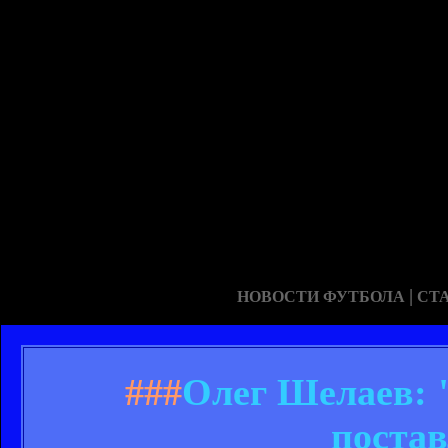
|
НОВОСТИ ФУТБОЛА
СТ
###
Олег Шелаев: 
постав