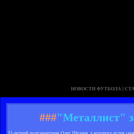
|
НОВОСТИ ФУТБОЛА
СТ
###
"Металлист" 
32-летний полузащитник Олег Шелаев, у которого истек сро