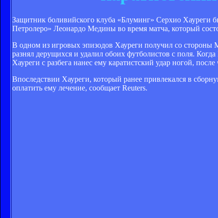
Защитник боливийского клуба «Блуминг» Серхио Хауреги бы
Петролеро» Леонардо Медины во время матча, который состо
В одном из игровых эпизодов Хауреги получил со стороны М
разнял дерущихся и удалил обоих футболистов с поля. Ког
Хауреги с разбега нанес ему каратистский удар ногой, посл
Впоследствии Хауреги, который ранее привлекался в сборну
оплатить ему лечение, сообщает Reuters.