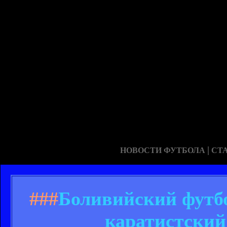
|
НОВОСТИ ФУТБОЛА
СТ
###
Боливийский футбо
каратистский