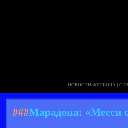
|
НОВОСТИ ФУТБОЛА
СТ
###
Марадона: «Месси 