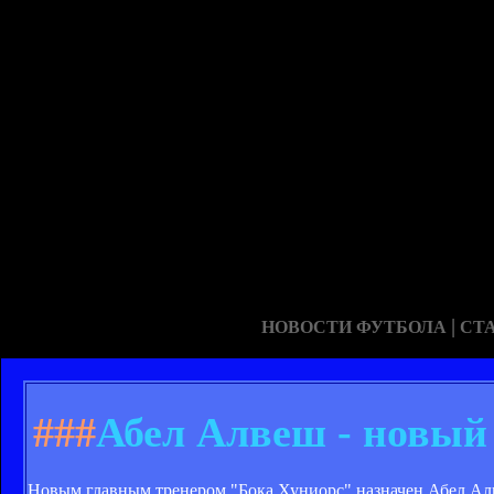
|
НОВОСТИ ФУТБОЛА
СТ
###
Абел Алвеш - новый
Новым главным тренером "Бока Хуниорс" назначен Абел Алв